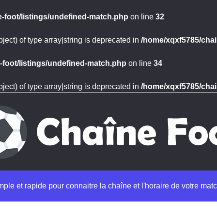
-foot/listings/undefined-match.php
on line
32
ject) of type array|string is deprecated in
/home/xqxf5785/chai
foot/listings/undefined-match.php
on line
34
ject) of type array|string is deprecated in
/home/xqxf5785/chai
imple et rapide pour connaitre la chaîne et l'horaire de votre matc