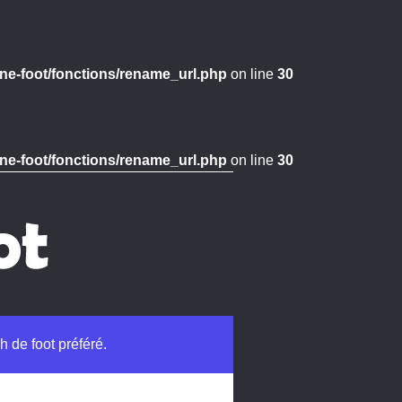
ne-foot/fonctions/rename_url.php
on line
30
ne-foot/fonctions/rename_url.php
on line
30
h de foot préféré.