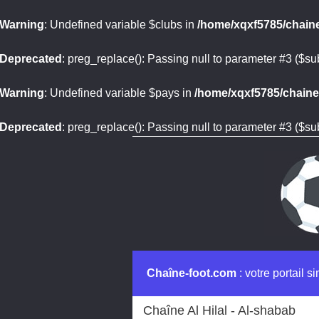
Warning
: Undefined variable $clubs in
/home/xqxf5785/chaine
Deprecated
: preg_replace(): Passing null to parameter #3 ($sub
Warning
: Undefined variable $pays in
/home/xqxf5785/chaine-
Deprecated
: preg_replace(): Passing null to parameter #3 ($sub
Chaîne-foot.com
: votre portail s
Chaîne Al Hilal - Al-shabab