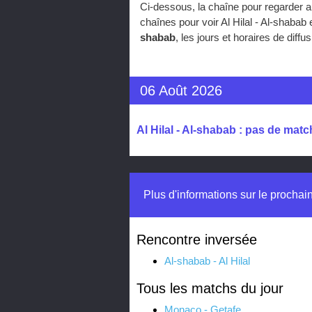
Ci-dessous, la chaîne pour regarder a
chaînes pour voir Al Hilal - Al-shaba
shabab
, les jours et horaires de dif
06 Août 2026
Al Hilal - Al-shabab : pas de matc
Plus d'informations sur le prochai
Rencontre inversée
Al-shabab - Al Hilal
Tous les matchs du jour
Monaco - Getafe