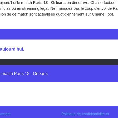
ujourd'hui le match
Paris 13 - Orléans
en direct live. Chaine-foot.c
en clair ou en streaming légal. Ne manquez pas le coup d'envoi de
Pa
ffusion de ce match sont actualisés quotidiennement sur Chaîne Foot.
 aujourd'hui.
n match Paris 13 - Orléans
ontact
Politique de confidentialité et