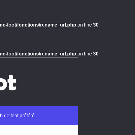
ne-foot/fonctions/rename_url.php
on line
30
ne-foot/fonctions/rename_url.php
on line
30
h de foot préféré.