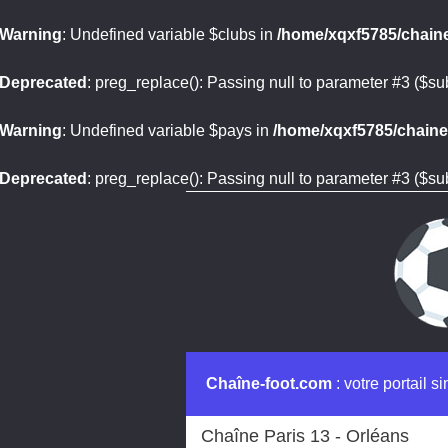
Warning
: Undefined variable $clubs in
/home/xqxf5785/chaine
Deprecated
: preg_replace(): Passing null to parameter #3 ($sub
Warning
: Undefined variable $pays in
/home/xqxf5785/chaine-
Deprecated
: preg_replace(): Passing null to parameter #3 ($sub
Chaîne-foot.com
: votre portail s
Chaîne Paris 13 - Orléans