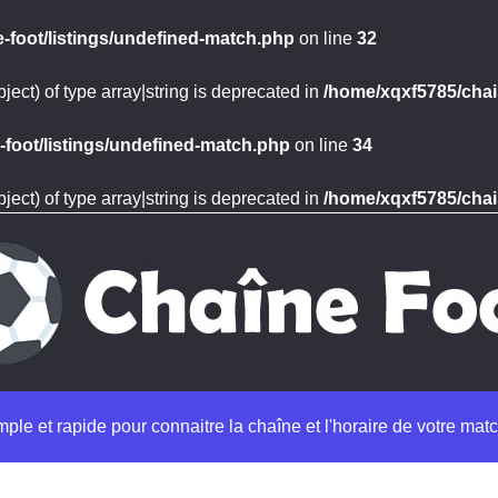
-foot/listings/undefined-match.php
on line
32
ject) of type array|string is deprecated in
/home/xqxf5785/chai
foot/listings/undefined-match.php
on line
34
ject) of type array|string is deprecated in
/home/xqxf5785/chai
imple et rapide pour connaitre la chaîne et l'horaire de votre matc