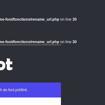
ne-foot/fonctions/rename_url.php
on line
30
ne-foot/fonctions/rename_url.php
on line
30
h de foot préféré.