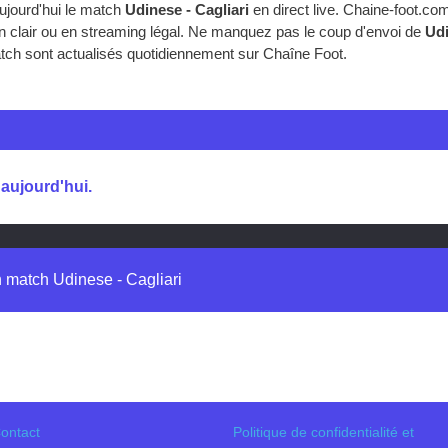
ujourd'hui le match
Udinese - Cagliari
en direct live. Chaine-foot.c
en clair ou en streaming légal. Ne manquez pas le coup d'envoi de
Udi
match sont actualisés quotidiennement sur Chaîne Foot.
 aujourd'hui.
n match Udinese - Cagliari
ontact
Politique de confidentialité et