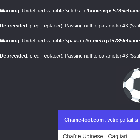
Warning
: Undefined variable $clubs in
/home/xqxf5785/chaine
Deprecated
: preg_replace(): Passing null to parameter #3 ($sub
Warning
: Undefined variable $pays in
/home/xqxf5785/chaine-
Deprecated
: preg_replace(): Passing null to parameter #3 ($sub
Chaîne-foot.com
: votre portail s
Chaîne Udinese - Cagliari