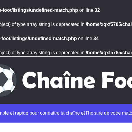
-foot/listings/undefined-match.php
on line
32
ject) of type array|string is deprecated in
/home/xqxf5785/chai
foot/listings/undefined-match.php
on line
34
ject) of type array|string is deprecated in
/home/xqxf5785/chai
imple et rapide pour connaitre la chaîne et l'horaire de votre matc